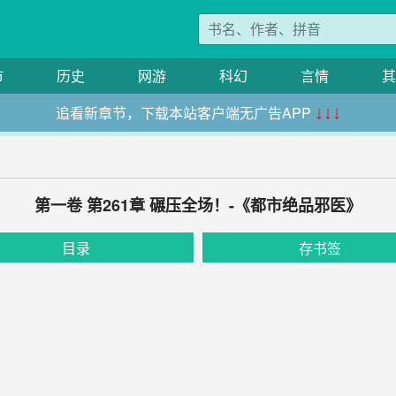
市
历史
网游
科幻
言情
其
追看新章节，下载本站客户端无广告APP
↓↓↓
第一卷 第261章 碾压全场！-《都市绝品邪医》
目录
存书签