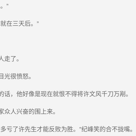
。”
就在三天后。”
人走了。
目光很愤怒。
话，他好像是现在就恨不得将许文风千刀万剐。
家众人兴奋的围上来。
多亏了许先生才能反败为胜。”纪峰笑的合不拢嘴。