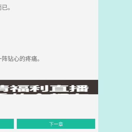
而已。
一阵钻心的疼痛。
下一章