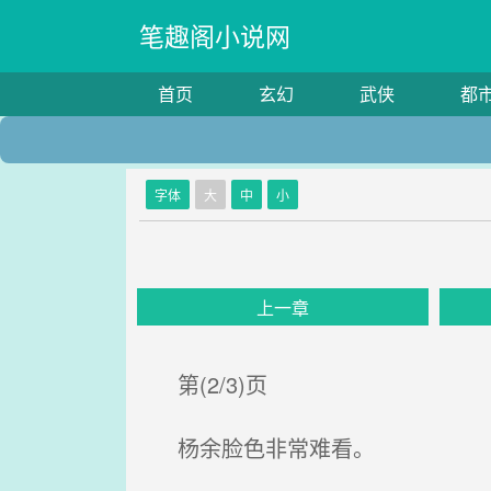
笔趣阁小说网
首页
玄幻
武侠
都
字体
大
中
小
上一章
第(2/3)页
杨余脸色非常难看。