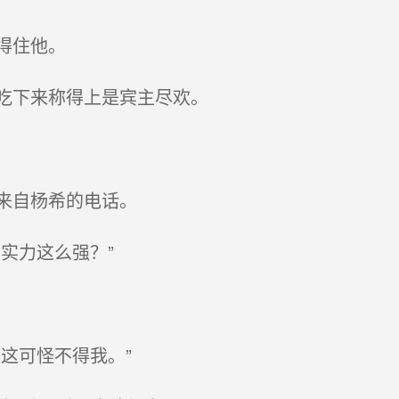
得住他。
吃下来称得上是宾主尽欢。
来自杨希的电话。
实力这么强？”
这可怪不得我。”