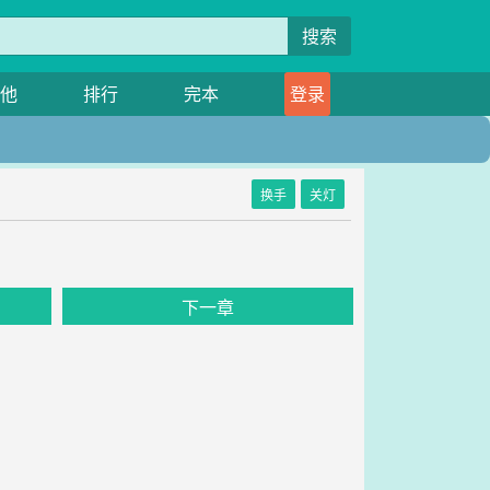
搜索
他
排行
完本
登录
换手
关灯
下一章