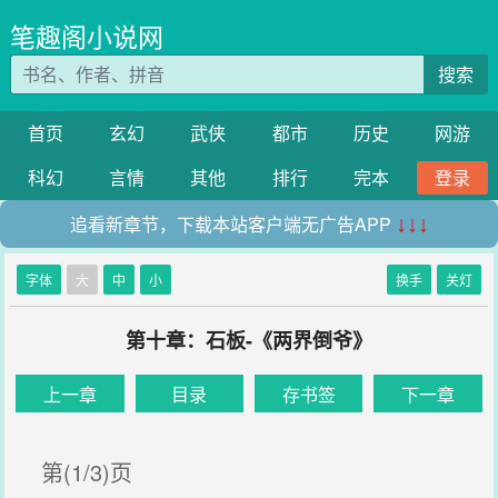
笔趣阁小说网
搜索
首页
玄幻
武侠
都市
历史
网游
科幻
言情
其他
排行
完本
登录
追看新章节，下载本站客户端无广告APP
↓↓↓
字体
大
中
小
换手
关灯
第十章：石板-《两界倒爷》
上一章
目录
存书签
下一章
第(1/3)页