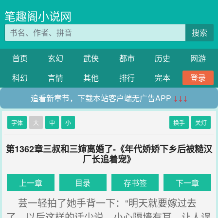
笔趣阁小说网
搜索
首页
玄幻
武侠
都市
历史
网游
科幻
言情
其他
排行
完本
登录
追看新章节，下载本站客户端无广告APP
↓↓↓
字体
大
中
小
换手
关灯
第1362章三叔和三婶离婚了-《年代娇娇下乡后被糙汉
厂长追着宠》
上一章
目录
存书签
下一章
芸一轻拍了她手背一下：“明天就要嫁过去
了，以后这样的话少说，小心隔墙有耳，让人误