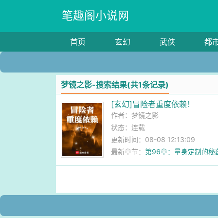
笔趣阁小说网
首页
玄幻
武侠
都
梦镜之影-搜索结果(共1条记录)
[玄幻]冒险者重度依赖！
作者：
梦镜之影
状态：连载
更新时间：08-08 12:13:09
最新章节：
第96章：量身定制的秘