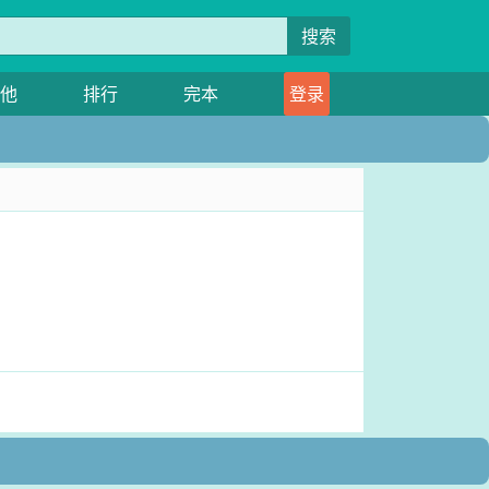
搜索
他
排行
完本
登录