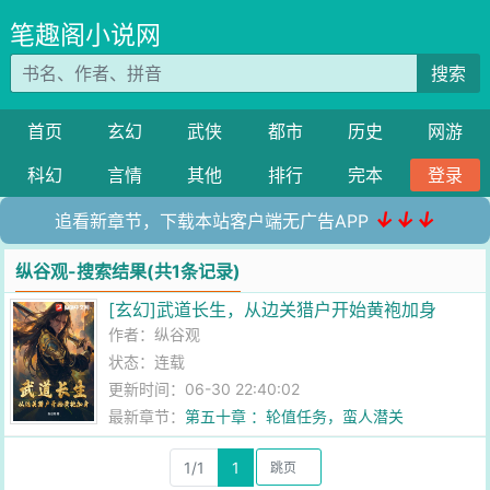
笔趣阁小说网
搜索
首页
玄幻
武侠
都市
历史
网游
科幻
言情
其他
排行
完本
登录
↓↓↓
追看新章节，下载本站客户端无广告APP
纵谷观-搜索结果(共1条记录)
[玄幻]武道长生，从边关猎户开始黄袍加身
作者：
纵谷观
状态：连载
更新时间：06-30 22:40:02
最新章节：
第五十章 ：轮值任务，蛮人潜关
1/1
1