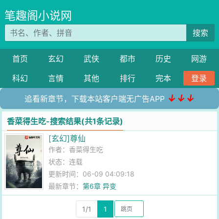
笔趣阁小说网
搜索
首页
玄幻
武侠
都市
历史
网游
科幻
言情
其他
排行
完本
登录
↓↓↓
追看新章节，下载本站客户端无广告APP
香菜得生吃-搜索结果(共1条记录)
[玄幻]尊仙
作者：
香菜得生吃
状态：连载
更新时间：06-09 04:09:18
最新章节：
第6章 异变
1/1
1