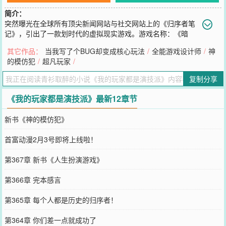
简介：
突然曝光在全球所有顶尖新闻网站与社交网站上的《归序者笔
记》，引出了一款划时代的虚拟现实游戏。游戏名称：《暗
沙》游戏类型：东方魔幻历史题材、带有一定类魂难度和肉鸽玩法的
其它作品：
当我写了个BUG却变成核心玩法
/
全能游戏设计师
/
神
角色扮演游戏。内测玩家招募要求：心态良好、反应机敏、大心脏抗
的模仿犯
/
超凡玩家
/
压能力强、有一定的历史知识、身体素质上佳。最关键的是：演技高
明，最好是影帝级别！特别奖励：内测玩家中，模拟通关成绩最为优
复制分享
异者，可进行终极试炼，完美成片后，以电影形式与大众见面，圆你
的影帝梦！玩家们纷纷吐槽，从没见过门槛这么高的游戏！他们不知
《我的玩家都是演技派》最新12章节
道，自己在游戏中的一举一动，真的会影响到历史与现实。
您要是觉得《
我的玩家都是演技派
》还不错的话请不要忘记向您QQ群
新书《神的模仿犯》
和微博微信里的朋友推荐哦！
首富动漫2月3号即将上线啦！
第367章 新书《人生扮演游戏》
第366章 完本感言
第365章 每个人都是历史的归序者！
第364章 你们差一点就成功了