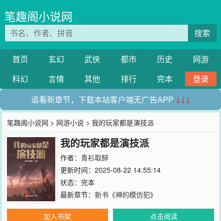
笔趣阁小说网
搜索
首页
玄幻
武侠
都市
历史
网游
科幻
言情
其他
排行
完本
登录
追看新章节，下载本站客户端无广告APP
↓↓↓
笔趣阁小说网
>
网游小说
> 我的玩家都是演技派
我的玩家都是演技派
作者：
青衫取醉
更新时间：2025-08-22 14:55:14
状态：完本
最新章节：
新书《神的模仿犯》
加入书架
点击阅读