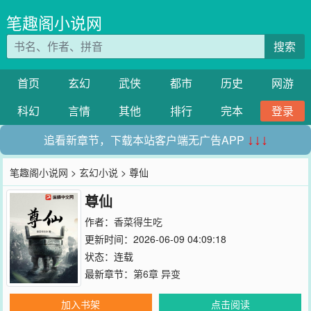
笔趣阁小说网
搜索
首页
玄幻
武侠
都市
历史
网游
科幻
言情
其他
排行
完本
登录
追看新章节，下载本站客户端无广告APP
↓↓↓
笔趣阁小说网
>
玄幻小说
> 尊仙
尊仙
作者：
香菜得生吃
更新时间：2026-06-09 04:09:18
状态：连载
最新章节：
第6章 异变
加入书架
点击阅读