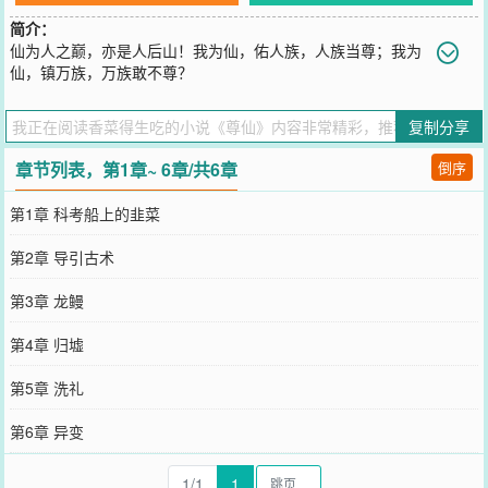
简介：
仙为人之巅，亦是人后山！我为仙，佑人族，人族当尊；我为
仙，镇万族，万族敢不尊？
您要是觉得《
尊仙
》还不错的话请不要忘记向您QQ群和微博微信里的
朋友推荐哦！
复制分享
章节列表，第1章~ 6章/共6章
倒序
第1章 科考船上的韭菜
第2章 导引古术
第3章 龙鳗
第4章 归墟
第5章 洗礼
第6章 异变
1/1
1