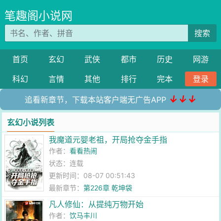
笔趣阁小说网
搜索
首页
玄幻
武侠
都市
历史
网游
科幻
言情
其他
排行
完本
登录
↓↓↓
追看新章节，下载本站客户端无广告APP
玄幻小说列表
我魔道元婴老祖，开局抢夺金手指
作者：
看看热闹
状态：连载
更新时间：08-07 00:51:43
最新章节：
第226章 乾坤袋
凡人修仙：从提纯万物开始
作者：
饮马丰川